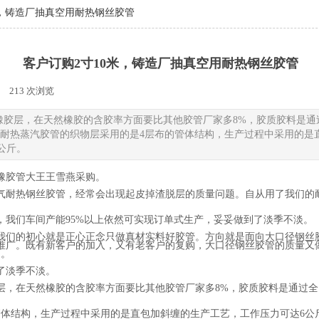
米，铸造厂抽真空用耐热钢丝胶管
客户订购2寸10米，铸造厂抽真空用耐热钢丝胶管
213
次浏览
|
橡胶层，在天然橡胶的含胶率方面要比其他胶管厂家多8%，胶质胶料是通
气用耐热蒸汽胶管的织物层采用的是4层布的管体结构，生产过程中采用的
公斤。
找橡胶管大王王雪燕采购。
气耐热钢丝胶管，经常会出现起皮掉渣脱层的质量问题。自从用了我们的
，我们车间产能95%以上依然可实现订单式生产，妥妥做到了淡季不淡。
我们的初心就是正心正念只做真材实料好胶管。方向就是面向大口径钢丝
推广。既有新客户的加入，又有老客户的复购，大口径钢丝胶管的质量又
力。
了淡季不淡。
层，在天然橡胶的含胶率方面要比其他胶管厂家多8%，胶质胶料是通过
管体结构，生产过程中采用的是直包加斜缠的生产工艺，工作压力可达6公