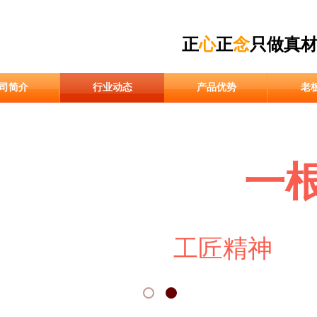
正
心
正
念
只做真
胶管
司简介
行业动态
产品优势
老
按需生产·
一
用
工匠精神
做