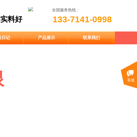
全国服务热线：
133-7141-0998
材实料好
板日记
产品展示
联系我们
根
也定制​
客服
好每一根胶管