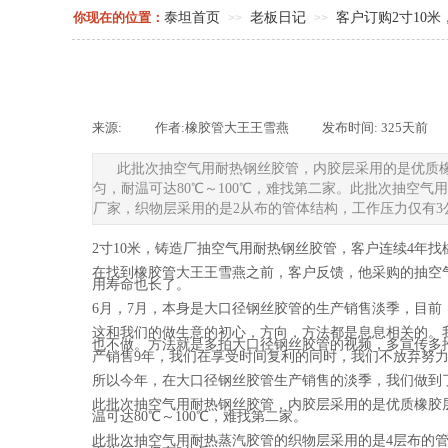
你现在的位置：
泰坦首页
老板日记
客户订购2寸10
>>
>>
来源:
|
作者:
橡胶管大王王雪燕
|
发布时间:
325天前
|
此批次抽空气用耐热钢丝胶管，内胶层采用的是优质
匀，耐温可达80℃～100℃，难找第二家。此批次抽空
厂家，织物层采用的是2从布的管体结构，工作压力仅有3
2寸10米，铸造厂抽空气用耐热钢丝胶管，客户连续4年
在找到橡胶管大王王雪燕之前，客户反馈，他采购的抽空
用寿命也长了。
6月，7月，本身是大口径钢丝胶管的生产销售淡季，目前
这和我们的做生意的初心，方向，方法都是息息相关的。
也不做。方法就是多拍大口径钢丝胶管的视频，多宣传多
产销售9年，我们在享受时间复利的同时，我们不放弃努
所以今年，在大口径钢丝胶管生产销售的淡季，我们做到
此批次抽空气用耐热钢丝胶管，内胶层采用的是优质橡胶
温可达80℃～100℃，难找第二家。
此批次抽空气用耐热蒸汽胶管的织物层采用的是4层布的