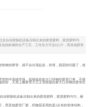
过全自动密炼机设备压制出来的胶质胶料，胶质胶料均
是直包加斜缠的生产工艺，工作压力可达6公斤，而其他胶管
耐热钢丝胶管，就不会出现起皮，掉渣，脱层的问题了，使
胶管的中高端市场，低端低价的大口径钢丝胶管订单，不接
做的好，又加上橡胶管大王王雪燕做自家大口径钢丝胶管生
全自动密炼机设备压制出来的胶质胶料，胶质胶料均匀，耐
斤，而其他胶管厂家，织物层采用的是2从布的管体结构，