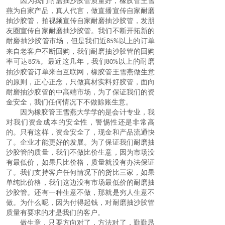
因为我们
耐磨抽沙胶管
质量好，橡胶管王雪
燕为自家产品，真人代言，做直播宣传自家
耐磨
抽沙胶管
，拍视频宣传自家
耐磨抽沙胶管
，发朋
友圈宣传自家
耐磨抽沙胶管
。我们不断开拓新的
耐磨抽沙胶管
市场，但是我们近
以上的订单
85%
来自老客户不断回购，我们
耐磨抽沙胶管
的回购
率可达
。最近这几年，我们
以上的
耐磨
85%
80%
抽沙胶管
订单来自互联网，橡胶管王雪燕做生意
的原则，正心正念，只做真材实料好胶管，面向
耐磨抽沙胶管
的中高端市场，为了保证我们的资
金安全，我们任何情况下不做赊账生意。
因为橡胶管王雪燕大学学的是会计专业，我
对我们资金成本的安全性，警惕性还是非常高
的。只有这样，资金安全了，现金和产品流通快
了。企业才能更好的发展。为了保证我们
耐磨抽
沙胶管
的质量，我们不做比价生意，因为市场没
有最低价，如果只比价格，质量就没有办法保证
了。我们支持客户任何情况下的货比三家，如果
单纯比价格，我们这边没有市场最低价的
耐磨抽
沙胶管
。还有一种生意不做，那就是穷人生意不
做。为什么呢，因为付得起钱，对
耐磨抽沙胶管
质量有要求的才是我们的客户。
做生意，只要方向对了，方法对了，勤勤恳