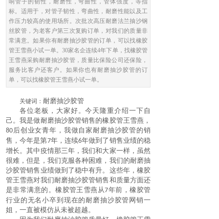
响管子的韧性，耐磨性，弯曲性，管体强度，等指
标。适用于，对管子韧性，弯曲性，耐磨性能以及工
作压力较高的使用场所。次批次高压耐磨法兰抽沙钢
丝胶管，为老客户第三次复购订单，对我们的质量非
常满意。如果你有耐磨抽沙胶管的订单，可以找橡胶
管王雪燕小试一单。30家名企连续4年下单，找橡胶管
王雪燕采购耐磨抽沙胶管，质量比保险公司还保险，
服务比客户还客户。如果你也有耐磨抽沙胶管的订
单，可以找橡胶管王雪燕小试一单。
耐磨抽沙胶管
关键词：
各位老板，大家好。今天隆重介绍一下自
己
。
我是做
耐磨抽沙胶管
销售的橡胶管王雪燕，
后创业女青年，我做自家
耐磨抽沙胶管
的销
80
售，今年是第
年，连续
年做到了销售业绩的稳
7
6
增长。其中疫情那三年，我们和大家一样，虽然
很难，但是，我们克服各种困难，我们的
耐磨抽
沙胶管
销售业绩做到了稳中有升。这些年，橡胶
管王雪燕对我们
耐磨抽沙胶管
销售和质量方面还
是非常满意的。橡胶管王雪燕从
年前，橡胶管
7
行业的无名小卒到现在的
耐磨抽沙胶管
网销一
姐，一直被模仿从未被超越
。