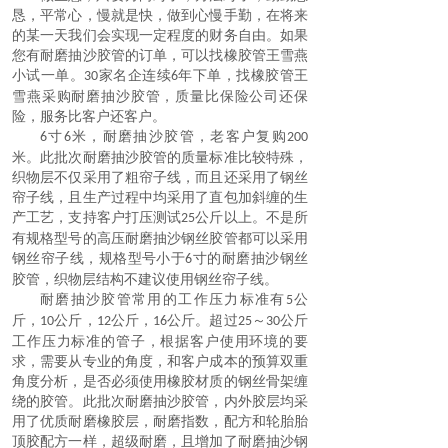
恳，平常心，慢就是快，做到心慢手勤，在将来
的某一天我们会实现一定程度的财务自由。如果
您有
耐磨抽沙胶管
的订单，可以找橡胶管王雪燕
小试一单。
家名企连续
年下单，找橡胶管王
30
6
雪燕采购
耐磨抽沙胶管
，质量比保险公司还保
险，服务比客户还客户
。
寸
米，
耐磨抽沙胶管
，老客户复购
6
6
200
米。此批次
耐磨抽沙胶管
的质量标准比较特殊，
织物层不仅采用了粗帘子线，而且还采用了钢丝
帘子线，且生产过程中均采用了直包加斜缠的生
产工艺，支持客户打压测试
公斤以上。不是所
25
有规格型号的高压耐磨抽沙钢丝胶管都可以采用
钢丝帘子线，规格型号小于
寸的耐磨抽沙钢丝
6
胶管，织物层结构不建议使用钢丝帘子线。
耐磨抽沙胶管常用的工作压力标准有
公
5
斤，
公斤，
公斤，
公斤。超过
～
公斤
10
12
16
25
30
工作压力标准的管子，根据客户使用环境的要
求，需要从专业的角度，和客户成本的预算双重
角度分析，是否必须使用橡胶材质的钢丝骨架缠
绕的胶管。此批次
耐磨抽沙胶管
，内外胶层均采
用了优质耐磨橡胶层，耐磨指数，配方和轮胎胎
顶胶配方一样，超级耐磨，且增加了耐磨抽沙钢