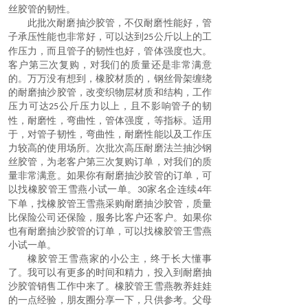
丝胶管的韧性。
此批次
耐磨抽沙胶管
，不仅耐磨性能好，管
子承压性能也非常好，可以达到
公斤以上的工
25
作压力，而且管子的韧性也好，管体强度也大。
客户第三次复购，对我们的质量还是非常满意
的。
万万没有想到，橡胶材质的，钢丝骨架缠绕
的
耐磨抽沙胶管
，改变织物层材质和结构，工作
压力可达
公斤压力以上，且不影响管子的韧
25
性，耐磨性，弯曲性，管体强度，等指标。适用
于，对管子韧性，弯曲性，耐磨性能以及工作压
力较高的使用场所
。
次批次高压耐磨法兰抽沙钢
丝胶管，为老客户第三次复购订单，对我们的质
量非常满意。如果你有
耐磨抽沙胶管
的订单，可
以找橡胶管王雪燕小试一单。
家名企连续
年
30
4
下单，找橡胶管王雪燕采购
耐磨抽沙胶管
，质量
比保险公司还保险，服务比客户还客户。如果你
也有
耐磨抽沙胶管
的订单，可以找橡胶管王雪燕
小试一单。
橡胶管王雪燕家的小公主，终于长大懂事
了。我可以有更多的时间和精力，投入到
耐磨抽
沙胶管
销售工作中来了。橡胶管王雪燕教养娃娃
的一点经验，朋友圈分享一下，只供参考。父母