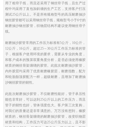
用了粗帘子线，而且还采用了钢丝帘子线，且生产过
程中均采用了直包加斜缠的生产工艺，支持客户打压
测试25公斤以上。不是所有规格型号的高压耐磨抽沙
钢丝胶管都可以采用钢丝帘子线，规格型号小于6寸的
耐磨抽沙钢丝胶管，织物层结构不建议使用钢丝帘子
线。
耐磨抽沙胶管常用的工作压力标准有5公斤，10公斤，
12公斤，16公斤。超过25～30公斤工作压力标准的管
子，根据客户使用环境的要求，需要从专业的角度，
和客户成本的预算双重角度分析，是否必须使用橡胶
材质的钢丝骨架缠绕的胶管。此批次耐磨抽沙胶管，
内外胶层均采用了优质耐磨橡胶层，耐磨指数，配方
和轮胎胎顶胶配方一样，超级耐磨，且增加了耐磨抽
沙钢丝胶管的韧性。
此批次耐磨抽沙胶管，不仅耐磨性能好，管子承压性
能也非常好，可以达到25公斤以上的工作压力，而且
管子的韧性也好，管体强度也大。客户第三次复购，
对我们的质量还是非常满意的。万万没有想到，橡胶
材质的，钢丝骨架缠绕的耐磨抽沙胶管，改变织物层
材质和结构，工作压力可达25公斤压力以上，且不影