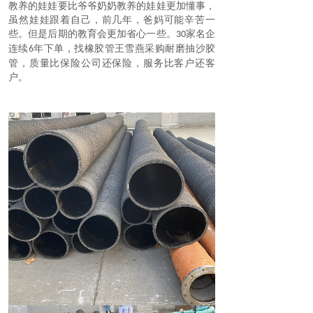
教养的娃娃要比爷爷奶奶教养的娃娃更加懂事，
虽然娃娃跟着自己，前几年，爸妈可能辛苦一
些。但是后期的教育会更加省心一些。
家名企
30
连续
年下单，找橡胶管王雪燕采购
耐磨抽沙胶
6
管
，质量比保险公司还保险，服务比客户还客
户。