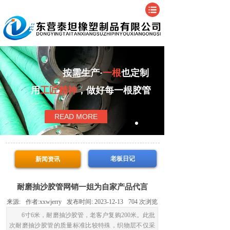
按需生产·
一根
也定制
用
工匠精神
，做好每一根胶管
READ MORE
老板日记
新闻资讯
耐磨抽沙胶管网销一姐为自家产品代言
来源:
作者:
xxwjerry
发布时间:
2023-12-13
704
次浏览
6寸6米，耐磨抽沙胶管，老客户复购200米。此批
次耐磨抽沙胶管的质量标准比较特殊，织物层不仅采