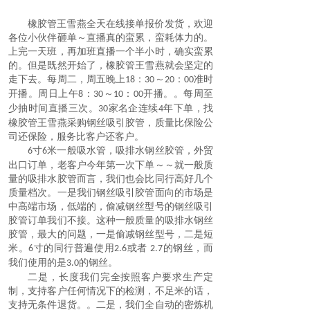
橡胶管王雪燕全天在线接单报价发货，欢迎
各位小伙伴砸单～直播真的蛮累，蛮耗体力的。
上完一天班，再加班直播一个半小时，确实蛮累
的。但是既然开始了，橡胶管王雪燕就会坚定的
走下去。每周二，周五晚上
：
～
：
准时
18
30
20
00
开播。周日上午
：
～
：
开播。。每周至
8
30
10
00
少抽时间直播三次。
家名企连续
年下单，找
30
4
橡胶管王雪燕采购
钢丝吸引胶管
，质量比保险公
司还保险，服务比客户还客户。
寸
米一般吸水管
，
吸
排水钢丝胶管，外贸
6
6
出口订单，老客户今年第一次下单～～就一般质
量的
吸排水胶管
而言，我们也会比同行高好几个
质量档次。一是我们
钢丝吸引胶管
面向的市场是
中高端市场，低端的，偷减钢丝型号的
钢丝吸引
胶管
订单我们不接。这种一般质量的吸排水钢丝
胶管，最大的问题，一是偷减钢丝型号，二是短
米。
寸的同行普遍使用
或者
的钢丝，而
6
2.6
2.7
我们使用的是
的钢丝。
3.0
二是，长度我们完全按照客户要求生产定
制，支持客户任何情况下的检测，不足米的话，
支持无条件退货。。二是，我们全自动的密炼机