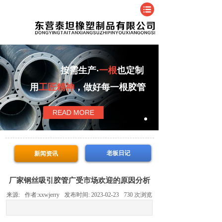
按需生产·
一根
也定制
用
工匠精神
，做好每一根胶管
READ MORE
老板日记
新闻资讯
厂家钢丝吸引胶管广受市场欢迎的原因分析
来源:
作者:
xxwjerry
发布时间:
2023-02-23
730
次浏览