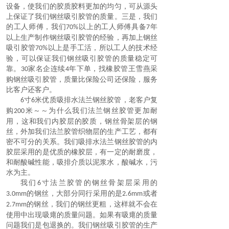
设备，使我们的胶质胶料更加的均匀，可从源头
上保证了我们
钢丝吸引胶管
的质量。三是，我们
的工人师傅，我们
以上的工人师傅具备
年
70%
7
以上生产制作
钢丝吸引胶管
的经验，再加上
钢丝
吸引胶管
以上是手工活，所以工人的技术经
70%
验，可以保证我们
钢丝吸引胶管
的质量稳定可
靠。
家名企连续
年下单，找橡胶管王雪燕采
30
4
购
钢丝吸引胶管
，质量比保险公司还保险，服务
比客户还客户。
寸
米优质吸排水法兰钢丝胶管，老客户复
6
6
购
米～～为什么我们
法兰钢丝胶管
更加耐
200
用，这和我们内胶层的胶质，钢丝骨架层的钢
丝，外加我们法兰胶管织物层的生产工艺，都有
密不可分的关系。我们吸排水法兰钢丝胶管的内
胶层采用的是优质的橡胶层，有一定的耐磨度，
和耐酸碱性能，吸排介质以泥浆水，酸碱水，污
水为主。
我们
寸法兰胶管的钢丝骨架层采用的
6
的钢丝，大部分同行采用的是
或者
3.0mm
2.6mm
的钢丝，我们的钢丝更粗，这样就不会在
2.7mm
使用中出现吸瘪的质量问题。如果有吸瘪的质量
问题我们是包退换的。我们
钢丝吸引胶管
的生产