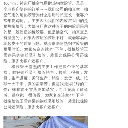
，铸造厂抽空气用耐热钢丝胶管。又是一
108mm
个老客户复购的订单～～我们公司的抽真空，抽
空气用的耐热胶管为什么耐用时长更长，老客户
常年复购呢。。主要因为我们的内胶层采用的是
耐热橡胶层，大部分厂家这种管子的内胶层采用
的是一般胶质的橡胶层。但是抽空气，抽真空是
有温度的，如果内胶层的胶质不好，就会容易出
现起皮子的质量问题。就会影响耐热钢丝胶管的
耐用时长。
家名企连续
年下单，找橡胶管王
30
4
雪燕采购
钢丝吸引胶管
，质量比保险公司还保
险，服务比客户还客户。
橡胶管王雪燕的主要工作把握企业的基本
盘，做好
钢丝吸引胶管
销售，接单，报价，发
货，生产进度，紧盯生产，销售，发货一线
。
忙
碌一天下来，真的蛮辛苦，但是我觉得忙碌的工
作让橡胶管王雪燕更加踏实，而且充满了价值
感。很欣慰，很值得。
家名企连续
年下单，
30
4
找橡胶管王雪燕采购
钢丝吸引胶管
，质量比保险
公司还保险，服务比客户还客户
。