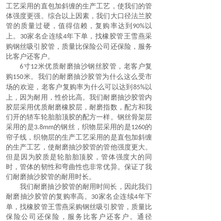
工艺采用的直包加斜缠的生产工艺，使我们的管
体强度更强。综合以上因素，我们
大口径法兰胶
管
的质量过硬，值得信赖，复购率达到
以
90%
上。
家名企连续
年下单，找橡胶管王雪燕采
30
4
购
钢丝吸引胶管
，质量比保险公司还保险，服务
比客户还客户。
寸
米优质耐磨抽沙钢丝胶管，老客户复
6
12
购
米。我们的
耐磨抽沙胶管
为什么这么受市
150
场的欢迎，老客户复购率为什么可以达到
以
85%
上，因为耐用，性价比高。我们耐磨抽沙胶管内
胶层采用优质耐磨橡胶层，耐磨指数，配方和我
们开的轿车轮胎胎顶胶的配方一样。钢丝骨架层
采用的是
的钢丝，织物层采用的是
的
3.8mm
1260
帘子线，织物层的生产工艺采用的是直包加斜缠
的生产工艺，使耐磨抽沙胶管的管他强度更大。
但是因为胶质是轮胎胎顶胶，管体强度大的同
时，管体的韧性和弯曲性也非常优异。保证了我
们
耐磨抽沙胶管
的耐用时长。
我们耐磨抽沙胶管的耐用时间长，因此我们
耐磨抽沙胶管的复购率高。
家名企连续
年下
30
4
单，找橡胶管王雪燕采购
钢丝吸引胶管
，质量比
保险公司还保险，服务比客户还客户。通径